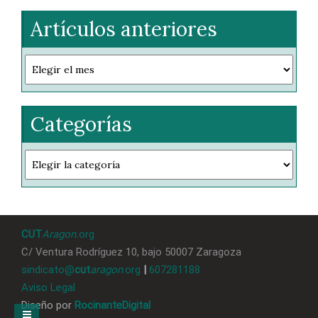
Artículos anteriores
Artículos
anteriores
Categorías
Categorías
CUT
Aragon.
org
C/ Ventura Rodríguez 10, bajo 50007 Zaragoza
sindicato@
cut
aragon
.org
|
607281188
Aviso Legal
Diseño por
RocinanteDigital