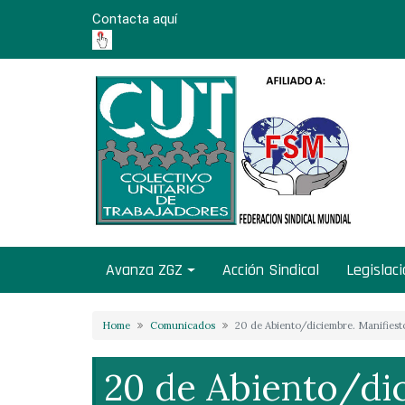
Skip
Contacta aquí
to
content
Avanza ZGZ
Acción Sindical
Legislac
Home
Comunicados
20 de Abiento/diciembre. Manifiest
20 de Abiento/di