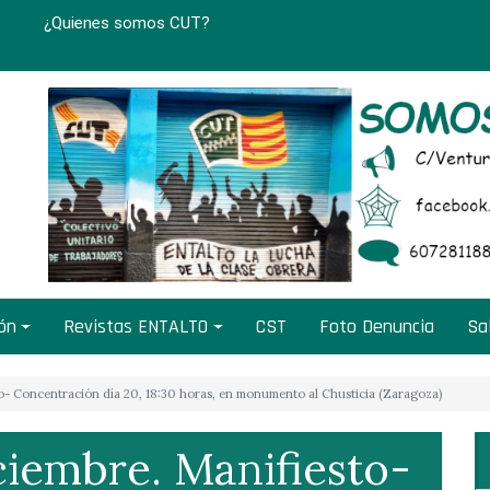
¿Quienes somos CUT?
ión
Revistas ENTALTO
CST
Foto Denuncia
Sa
o- Concentración día 20, 18:30 horas, en monumento al Chusticia (Zaragoza)
ciembre. Manifiesto-