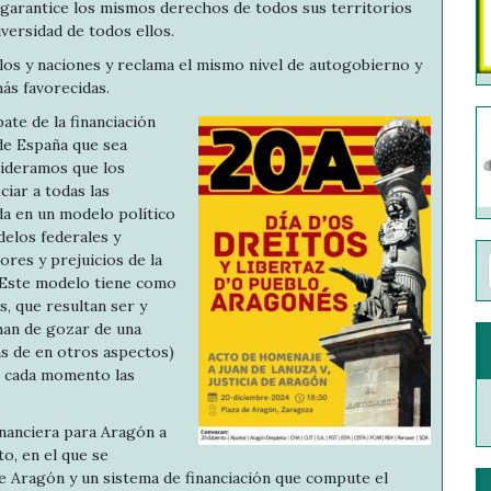
garantice los mismos derechos de todos sus territorios
iversidad de todos ellos.
os y naciones y reclama el mismo nivel de autogobierno y
ás favorecidas.
ate de la financiación
de España que sea
sideramos que los
ciar a todas las
da en un modelo político
delos federales y
ores y prejuicios de la
. Este modelo tiene como
, que resultan ser y
han de gozar de una
ás de en otros aspectos)
n cada momento las
inanciera para Aragón a
to, en el que se
e Aragón y un sistema de financiación que compute el